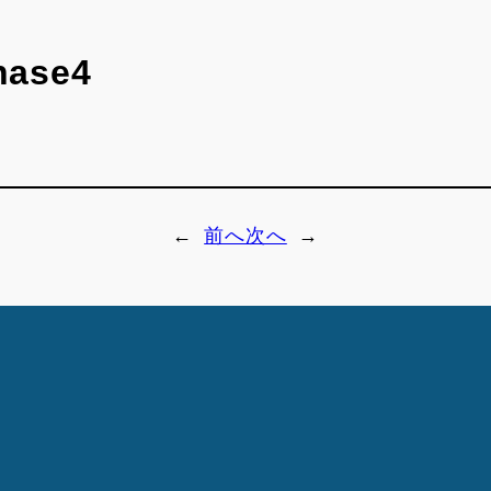
ase4
←
前へ
次へ
→